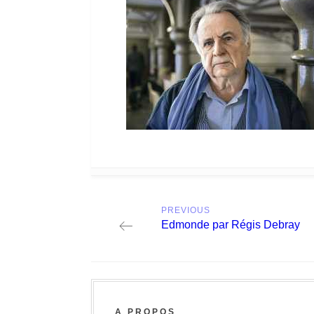
Post
PREVIOUS
navigation
Previous
Edmonde par Régis Debray
post:
A PROPOS