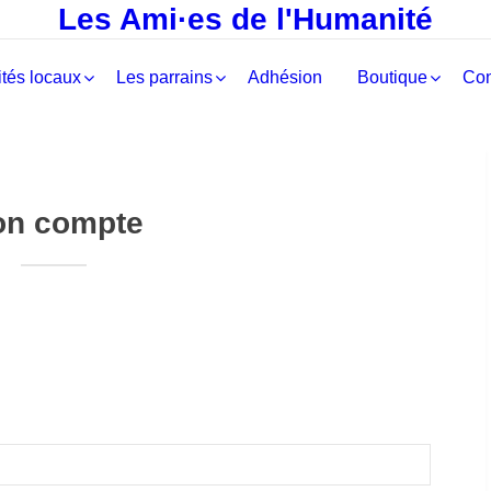
Les Ami·es de l'Humanité
tés locaux
Les parrains
Adhésion
Boutique
Con
n compte