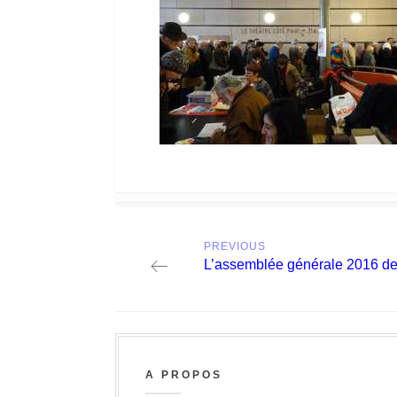
Post
PREVIOUS
navigation
Previous
L’assemblée générale 2016 de
post:
A PROPOS