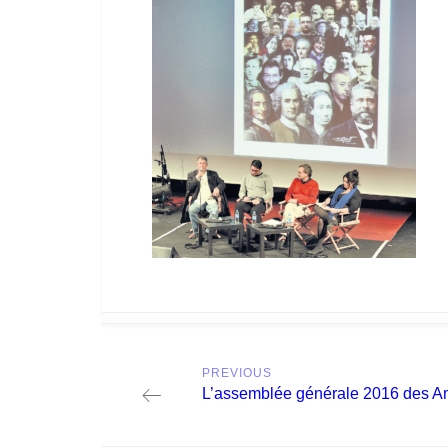
Post
PREVIOUS
navigation
Previous
L’assemblée générale 2016 des Am
post: