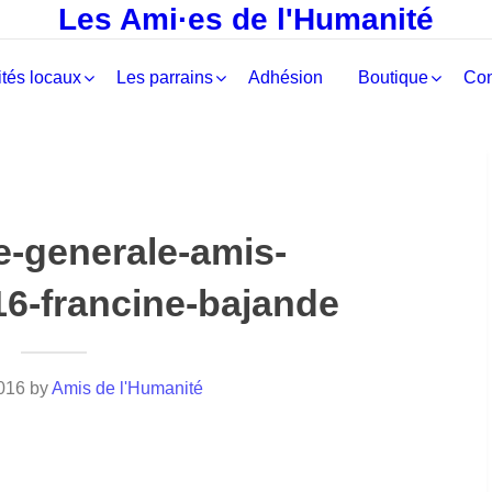
Les Ami·es de l'Humanité
tés locaux
Les parrains
Adhésion
Boutique
Con
-generale-amis-
6-francine-bajande
2016
by
Amis de l'Humanité