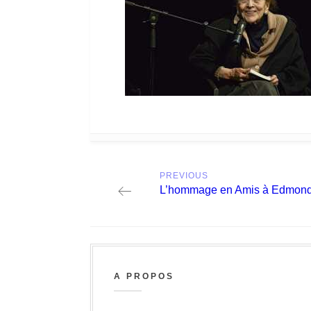
Post
PREVIOUS
navigation
Previous
L’hommage en Amis à Edmond
post:
A PROPOS