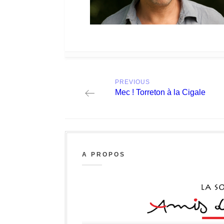
Post
PREVIOUS
navigation
Previous
Mec ! Torreton à la Cigale
post:
A PROPOS