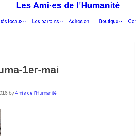
Les Ami·es de l'Humanité
tés locaux
Les parrains
Adhésion
Boutique
Con
uma-1er-mai
2016
by
Amis de l'Humanité