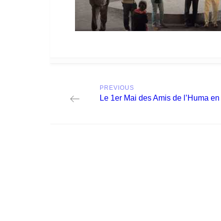
Post
PREVIOUS
navigation
Previous
Le 1er Mai des Amis de l’Huma en
post: