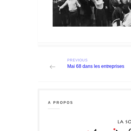
Post
PREVIOUS
navigation
Previous
Mai 68 dans les entreprises
post:
A PROPOS