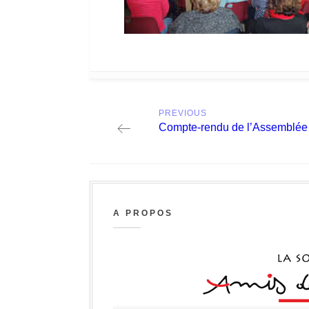
Post
PREVIOUS
navigation
Previous
Compte-rendu de l’Assemblée
post:
A PROPOS