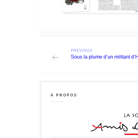
Post
PREVIOUS
navigation
Previous
Sous la plume d’un militant d
post:
A PROPOS