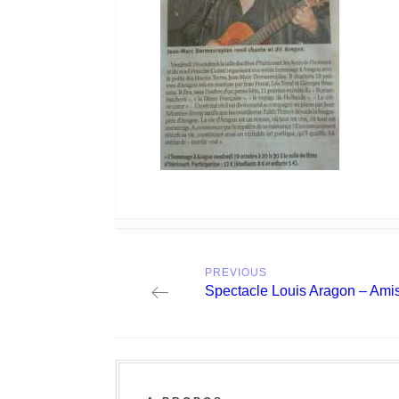
Post
PREVIOUS
navigation
Previous
Spectacle Louis Aragon –
post: