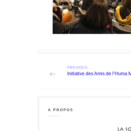
Post
PREVIOUS
navigation
Previous
Initiative des Amis de l’Huma 
post:
A PROPOS