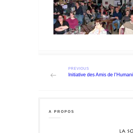
Post
PREVIOUS
navigation
Previous
Initiative des Amis de l’H
post:
A PROPOS