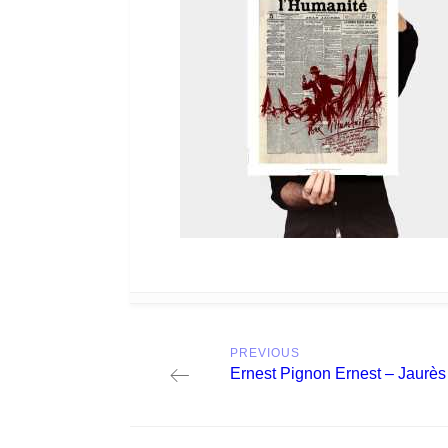
Post
PREVIOUS
navigation
Previous
Ernest Pignon Ernest – Jaurès
post: