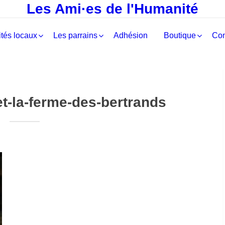
Les Ami·es de l'Humanité
tés locaux
Les parrains
Adhésion
Boutique
Con
et-la-ferme-des-bertrands