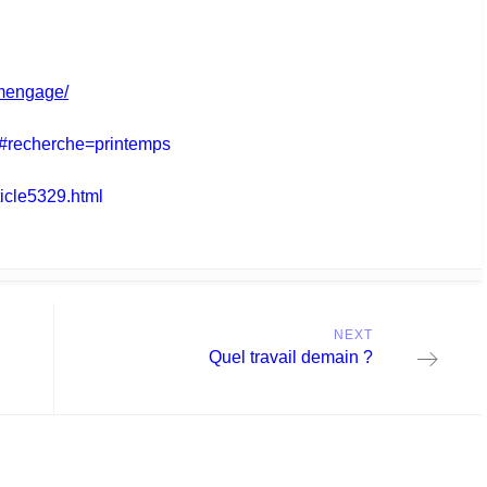
lmengage/
to/#recherche=printemps
ticle5329.html
NEXT
Next
Quel travail demain ?
post: