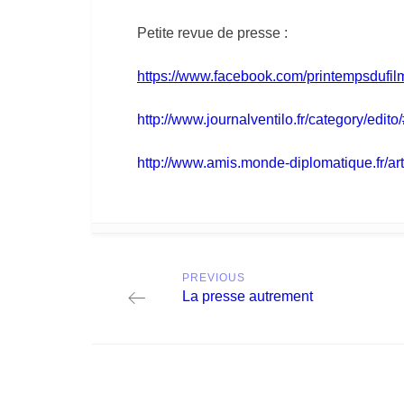
Petite revue de presse :
https://www.facebook.com/printempsdufi
http://www.journalventilo.fr/category/edi
http://www.amis.monde-diplomatique.fr/ar
Post
PREVIOUS
navigation
Previous
La presse autrement
post: