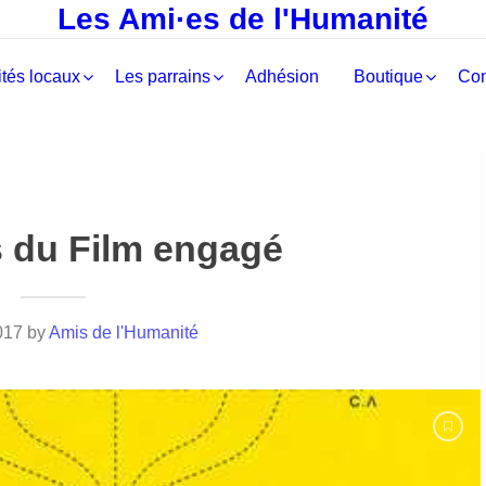
Les Ami·es de l'Humanité
tés locaux
Les parrains
Adhésion
Boutique
Con
 du Film engagé
017
by
Amis de l'Humanité