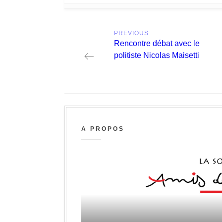
Post
PREVIOUS
navigation
Previous
Rencontre débat avec le
post:
politiste Nicolas Maisetti
A PROPOS