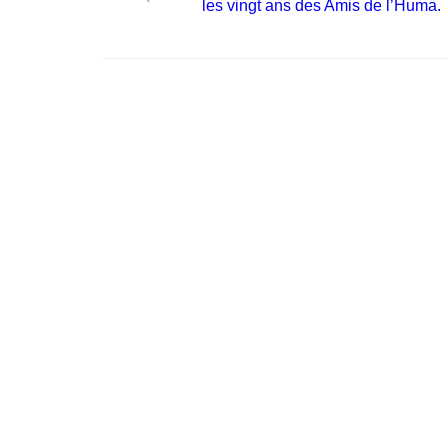
post:
les vingt ans des Amis de l’Huma.