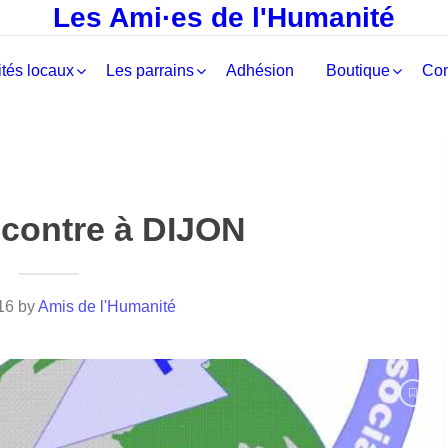
Les Ami·es de l'Humanité
tés locaux
Les parrains
Adhésion
Boutique
Con
contre à DIJON
16
by
Amis de l'Humanité