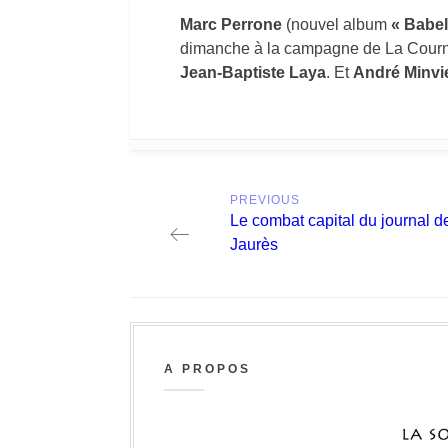
Marc Perrone
(nouvel album
« Babe
dimanche à la campagne de La Cour
Jean-Baptiste Laya
. Et
André Minvie
Post
PREVIOUS
navigation
Previous
Le combat capital du journal d
post:
Jaurès
A PROPOS