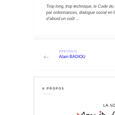
Trop long, trop technique, le Code du t
par ordonnances, dialogue social en be
d’abord un coût …
Post
PREVIOUS
navigation
Previous
Alain BADIOU
post:
A PROPOS