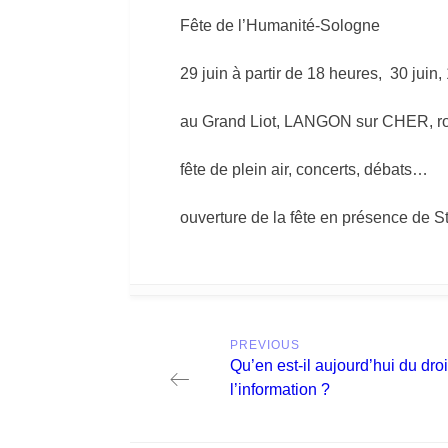
Fête de l’Humanité-Sologne
29 juin à partir de 18 heures, 30 juin, 1
au Grand Liot, LANGON sur CHER, ro
fête de plein air, concerts, débats…
ouverture de la fête en présence de 
Post
PREVIOUS
navigation
Previous
Qu’en est-il aujourd’hui du droi
post:
l’information ?