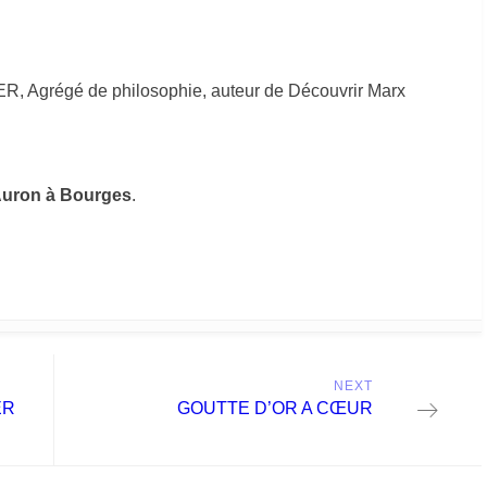
R, Agrégé de philosophie, auteur de Découvrir Marx
Auron à Bourges
.
NEXT
Next
ER
GOUTTE D’OR A CŒUR
post: