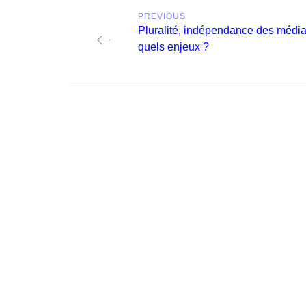
Post
PREVIOUS
navigation
Previous
Pluralité, indépendance des média
post:
quels enjeux ?