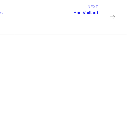
NEXT
Next
s :
Eric Vuillard
post: