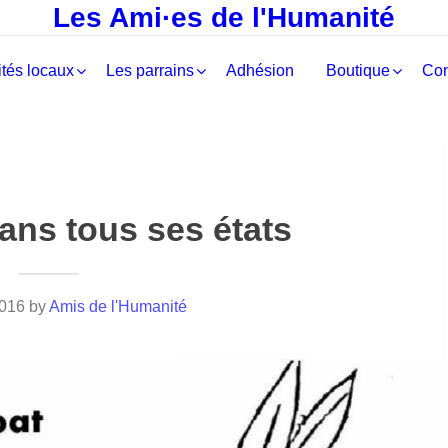
Les Ami·es de l'Humanité
tés locaux
Les parrains
Adhésion
Boutique
Con
ans tous ses états
2016
by
Amis de l'Humanité