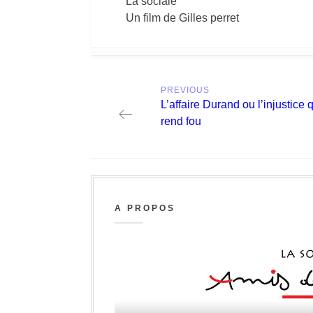
La sociale
Un film de Gilles perret
Post
PREVIOUS
navigation
Previous
L’affaire Durand ou l’injustice 
post:
rend fou
A PROPOS