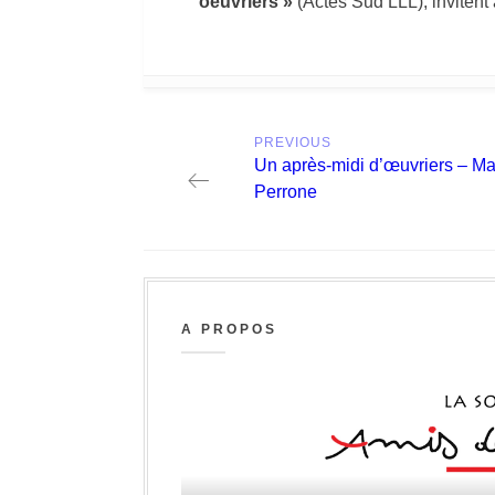
oeuvriers »
(Actes Sud LLL), invitent 
Post
PREVIOUS
navigation
Previous
Un après-midi d’œuvriers – Ma
post:
Perrone
A PROPOS