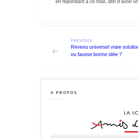
en répondant à ce mail, afin d’avoir 
Post
PREVIOUS
navigation
Previous
Revenu universel vraie solutio
post:
ou fausse bonne idée ?
A PROPOS