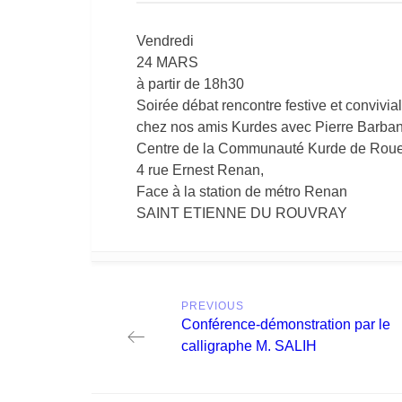
Vendredi
24 MARS
à partir de 18h30
Soirée débat rencontre festive et convivi
chez nos amis Kurdes avec Pierre Barbanc
Centre de la Communauté Kurde de Rou
4 rue Ernest Renan,
Face à la station de métro Renan
SAINT ETIENNE DU ROUVRAY
Post
PREVIOUS
navigation
Previous
Conférence-démonstration par le
post:
calligraphe M. SALIH