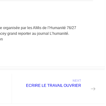
ale organisée par les AMis de l’Humanité 76/27
ey grand reporter au journal L’humanité.
en
NEXT
Next
ECRIRE LE TRAVAIL OUVRIER
post: