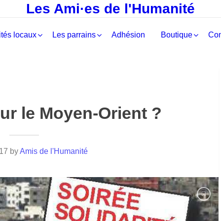
Les Ami·es de l'Humanité
tés locaux
Les parrains
Adhésion
Boutique
Con
ur le Moyen-Orient ?
17
by
Amis de l'Humanité