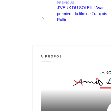
PREVIOUS
navigation
Previous
J’VEUX DU SOLEIL ! Avant
post:
première du film de François
Ruffin
A PROPOS