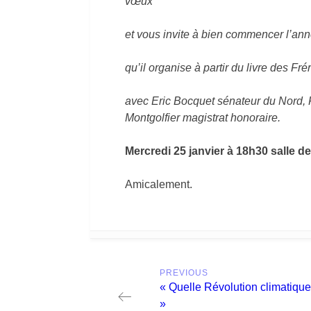
vœux
et vous invite à bien commencer l’ann
qu’il organise à partir du livre des F
avec Eric Bocquet sénateur du Nord, F
Montgolfier magistrat honoraire.
Mercredi 25 janvier à 18h30 salle 
Amicalement.
Post
PREVIOUS
navigation
Previous
« Quelle Révolution climatique
post:
»