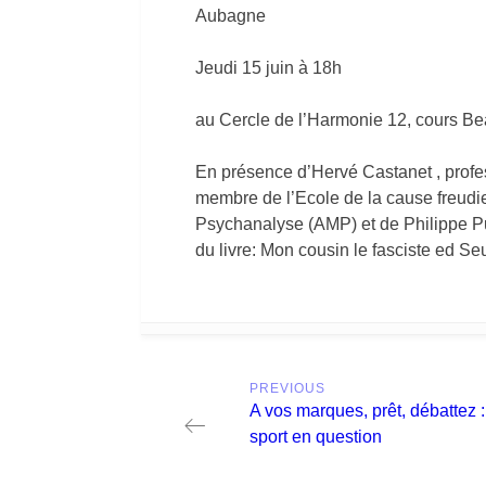
Aubagne
Jeudi 15 juin à 18h
au Cercle de l’Harmonie 12, cours 
En présence d’Hervé Castanet , profes
membre de l’Ecole de la cause freudi
Psychanalyse (AMP) et de Philippe Puj
du livre: Mon cousin le fasciste ed Seu
Post
PREVIOUS
navigation
Previous
A vos marques, prêt, débattez :
post:
sport en question