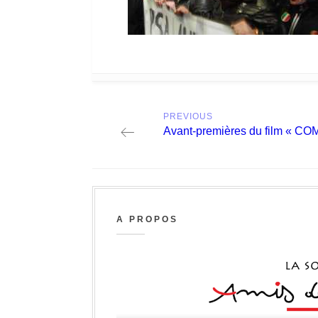
Post
PREVIOUS
navigation
Previous
Avant-premières du film « C
post:
A PROPOS