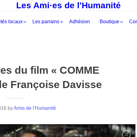
Les Ami·es de l'Humanité
tés locaux
Les parrains
Adhésion
Boutique
Con
res du film « COMME
e Françoise Davisse
016
by
Amis de l'Humanité