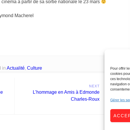
inéma à partir de sa sortie nationale le 23 mars
Raymond Macherel
 in
Actualité
,
Culture
Pour offrir 
cookies pour
ces technolo
navigation ou
NEXT
consentement
Next
ne
L’hommage en Amis à Edmonde
post:
Charles-Roux
Gérer les se
ACCE