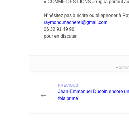
« COMME DES LIONS » rugira partout au c
N’hésitez pas à écrire ou téléphoner à 
raymond.macherel@gmail.com
06 32 91 49 96
pour en discuter.
Posted
Post
PREVIOUS
navigation
Previous
Jean-Emmanuel Ducoin encore u
post:
fois primé