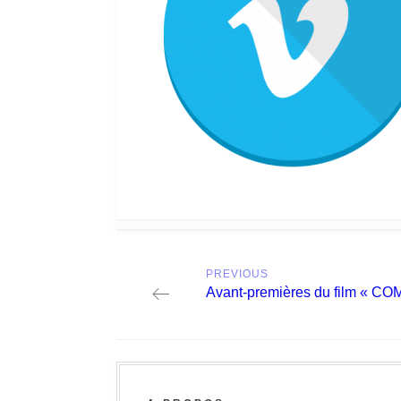
Post
PREVIOUS
navigation
Previous
Avant-premières du film « C
post: