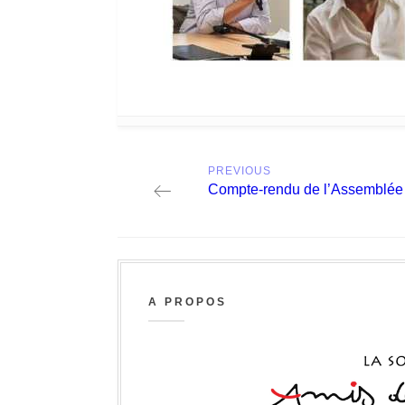
Post
PREVIOUS
navigation
Previous
Compte-rendu de l’Assemblée 
post:
A PROPOS