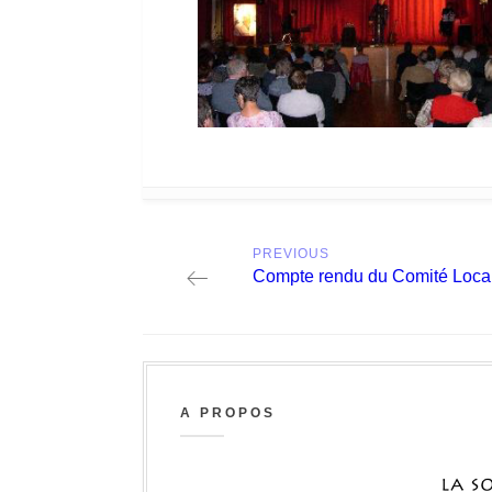
Post
PREVIOUS
navigation
Previous
Compte rendu du Comité Loca
post:
A PROPOS