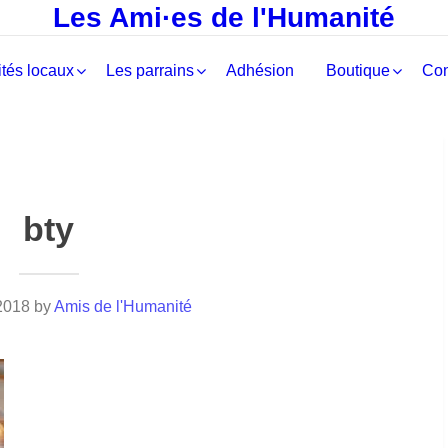
Les Ami·es de l'Humanité
tés locaux
Les parrains
Adhésion
Boutique
Con
bty
2018
by
Amis de l'Humanité