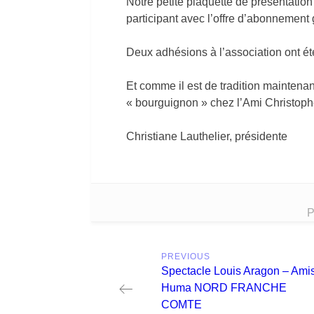
Notre petite plaquette de présentation
participant avec l’offre d’abonnement 
Deux adhésions à l’association ont ét
Et comme il est de tradition maintenan
« bourguignon » chez l’Ami Christoph
Christiane Lauthelier, présidente
P
Post
PREVIOUS
navigation
Previous
Spectacle Louis Aragon – Ami
post:
Huma NORD FRANCHE
COMTE