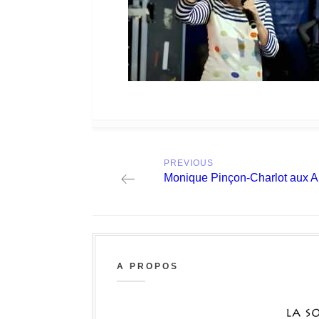
Post
PREVIOUS
navigation
Previous
Monique Pinçon-Charlot aux A
post:
A PROPOS