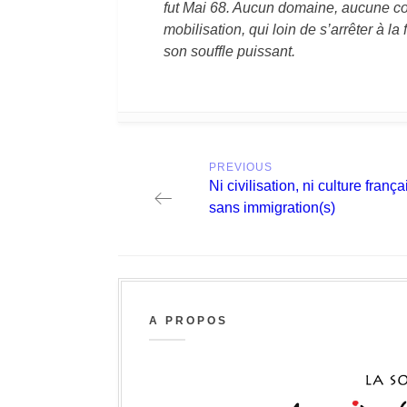
fut Mai 68. Aucun domaine, aucune co
mobilisation, qui loin de s’arrêter à l
son souffle puissant.
Post
PREVIOUS
navigation
Previous
Ni civilisation, ni culture frança
post:
sans immigration(s)
A PROPOS