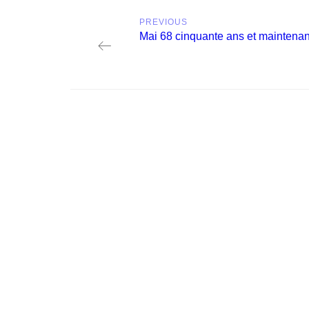
Post
PREVIOUS
navigation
Previous
Mai 68 cinquante ans et maintenan
post: