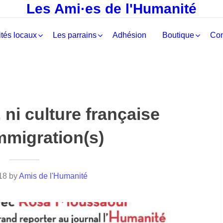
Les Ami·es de l'Humanité
tés locaux
Les parrains
Adhésion
Boutique
Con
, ni culture française
mmigration(s)
18
by
Amis de l'Humanité