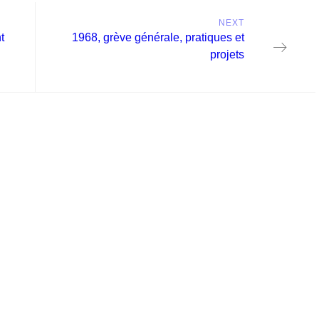
NEXT
Next
t
1968, grève générale, pratiques et
post:
projets