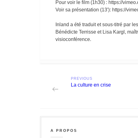
Pour voir le film (1h30) : https://v
Voir sa présentation (13′): https://v
Inland a été traduit et sous-titré par
Bénédicte Terrisse et Lisa Kargl, maît
visioconférence.
Post
PREVIOUS
navigation
Previous
La culture en crise
post:
A PROPOS