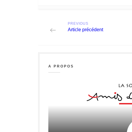
Post
PREVIOUS
navigation
Previous
Article précédent
post:
A PROPOS