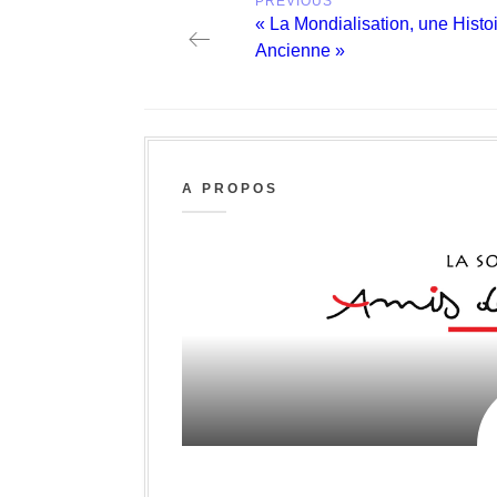
PREVIOUS
navigation
Previous
« La Mondialisation, une Histo
post:
Ancienne »
A PROPOS