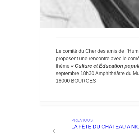
Le comité du Cher des amis de l’Huma
proposent une rencontre avec le com
thème
« Culture et Éducation popul
septembre 18h30 Amphithéâtre du Mu
18000 BOURGES
Post
PREVIOUS
navigation
Previous
LA FÊTE DU CHÂTEAU A NI
post: