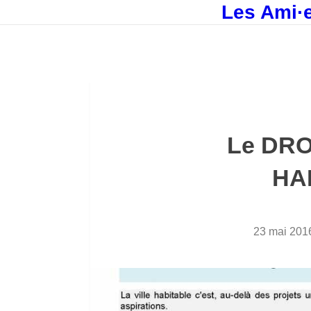
Les Ami·e
Le DROI
HA
23 mai 201