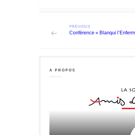
Post
PREVIOUS
navigation
Previous
Conférence « Blanqui l’Enferm
post:
A PROPOS