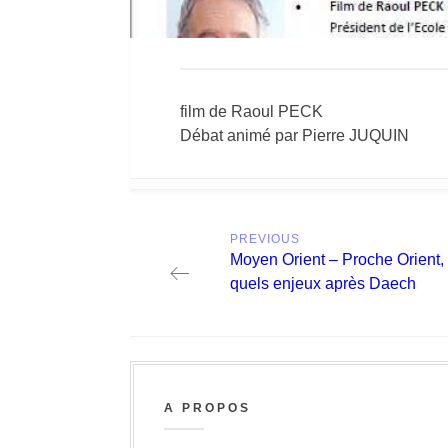
film de Raoul PECK
Débat animé par Pierre JUQUIN
Post
PREVIOUS
navigation
Previous
Moyen Orient – Proche Orient,
post:
quels enjeux après Daech
A PROPOS