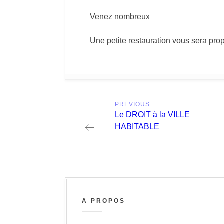
Venez nombreux
Une petite restauration vous sera pr
Post
PREVIOUS
navigation
Previous
Le DROIT à la VILLE
post:
HABITABLE
A PROPOS