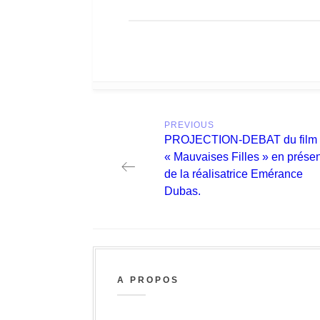
Post
PREVIOUS
navigation
Previous
PROJECTION-DEBAT du film
post:
« Mauvaises Filles » en prése
de la réalisatrice Emérance
Dubas.
A PROPOS