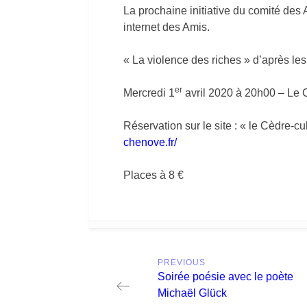
La prochaine initiative du comité des 
internet des Amis.
« La violence des riches » d’après 
er
Mercredi 1
avril 2020 à 20h00 – Le
Réservation sur le site : « le Cèdre-cu
chenove.fr/
Places à 8 €
Post
PREVIOUS
navigation
Previous
Soirée poésie avec le poète
post:
Michaël Glück