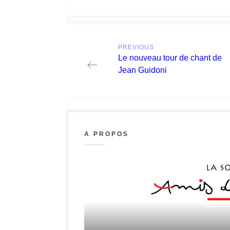
Post
PREVIOUS
navigation
Previous
Le nouveau tour de chant de
post:
Jean Guidoni
A PROPOS